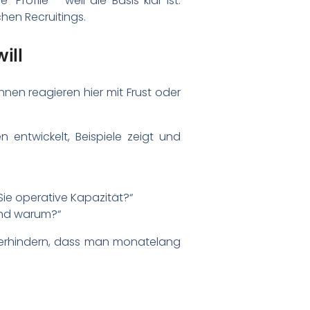
rofile – weil die Basis klar ist.
hen Recruitings.
ill
:innen reagieren hier mit Frust oder
 entwickelt, Beispiele zeigt und
Sie operative Kapazität?“
 und warum?“
verhindern, dass man monatelang