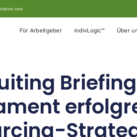
indivhr.com
Für Arbeitgeber
indivLogic™
Über u
uiting Briefing
ment erfolgr
rcing-Strate